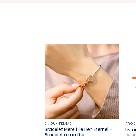
BIJOUX FEMME
PROD
Bracelet Mère fille​ Lien Éternel –
Livr
Bracelet a ma fille
29,9