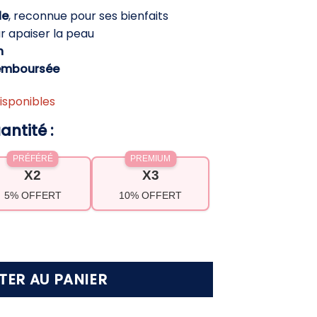
ctuel
le
, reconnue pour ses bienfaits
t :
r apaiser la peau
4,90 €.
h
emboursée
isponibles
antité :
PRÉFÉRÉ
PREMIUM
X2
X3
5% OFFERT
10% OFFERT
e jade – Massage visage anti-âge pour peau écl
TER AU PANIER