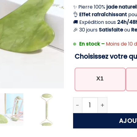
initial
a
✨ Pierre 100%
jade naturel
était :
es
👌
Effet rafraîchissant
pou
29,90 €.
1
🚚 Expédition sous
24h/48
🎉 30 jours
Satisfaite
ou
R
En stock –
Moins de 10 d
Choisissez votre qu
X1
quantité de Rouleau d
AJOU