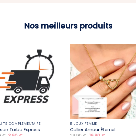
Nos meilleurs produits
UITS COMPLÉMENTAIRE
BIJOUX FEMME
aison Turbo Express
Collier Amour Éternel
Le
Le
Le
Le
0
€
3,90
€
29,90
€
19,90
€