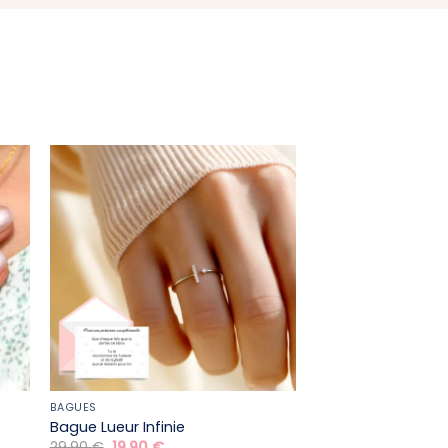
BAGUES
Bague Lueur Infinie
Le
Le
29,90
€
19,90
€