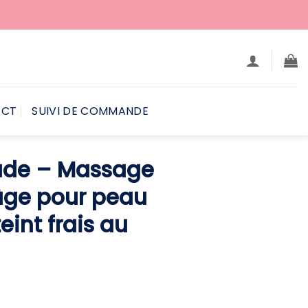
ACT
SUIVI DE COMMANDE
ade – Massage
âge pour peau
eint frais au
e
ix