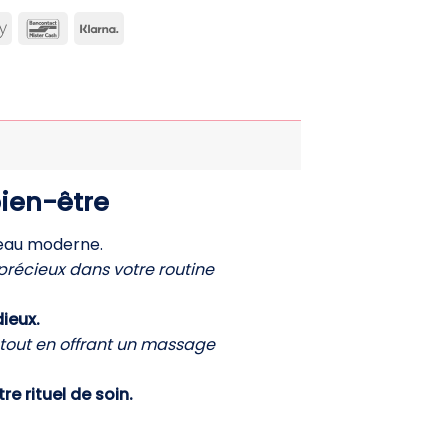
can
Apple
Bancontact
Klarna
ss
Pay
bien-être
 peau moderne.
 précieux dans votre routine
dieux.
s tout en offrant un massage
re rituel de soin.