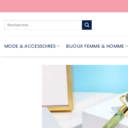
Passer
au
contenu
Recherche
pour :
MODE & ACCESSOIRES
BIJOUX FEMME & HOMME