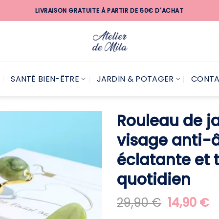
LIVRAISON GRATUITE À PARTIR DE 50€ D'ACHAT
SANTÉ BIEN-ÊTRE
JARDIN & POTAGER
CONT
Rouleau de j
visage anti-
éclatante et t
quotidien
Le
L
29,90
€
14,90
€
prix
pr