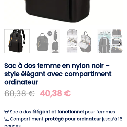
Sac à dos femme en nylon noir –
style élégant avec compartiment
ordinateur
Le
Le
60,38
€
40,38
€
prix
prix
initial
actuel
🎒 Sac à dos
élégant et fonctionnel
pour femmes
était :
est :
💻 Compartiment
protégé pour ordinateur
jusqu’à 16
60,38 €.
40,38 €.
pouces