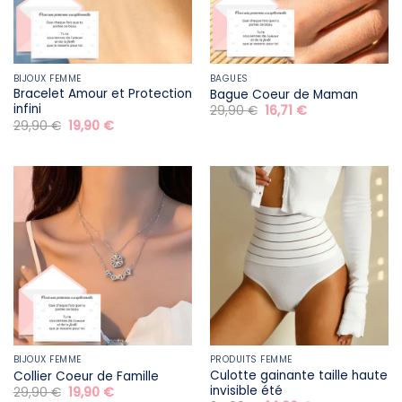
BIJOUX FEMME
BAGUES
Bracelet Amour et Protection
Bague Coeur de Maman
infini
Le
Le
29,90
€
16,71
€
prix
prix
Le
Le
29,90
€
19,90
€
initial
actuel
prix
prix
était :
est :
initial
actuel
29,90 €.
16,71 €.
était :
est :
29,90 €.
19,90 €.
BIJOUX FEMME
PRODUITS FEMME
Culotte gainante taille haute
Collier Coeur de Famille
invisible été
Le
Le
29,90
€
19,90
€