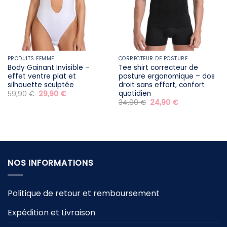
PRODUITS FEMME
CORRECTEUR DE POSTURE
Body Gainant Invisible –
Tee shirt correcteur de
effet ventre plat et
posture ergonomique – dos
silhouette sculptée
droit sans effort, confort
quotidien
Le
Le
59,90
€
29,90
€
prix
prix
Le
Le
34,90
€
24,90
€
initial
actuel
prix
prix
était :
est :
initial
actuel
59,90 €.
29,90 €.
était :
est :
34,90 €.
24,90 €.
NOS INFORMATIONS
Politique de retour et remboursement
Expédition et Livraison