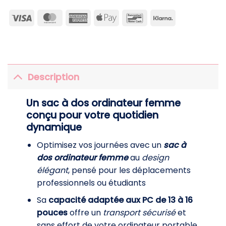
Visa
MasterCard
American
Apple
Bancontact
Klarna
Express
Pay
Description
Un sac à dos ordinateur femme
conçu pour votre quotidien
dynamique
Optimisez vos journées avec un
sac à
dos ordinateur femme
au
design
élégant
, pensé pour les déplacements
professionnels ou étudiants
Sa
capacité adaptée aux PC de 13 à 16
pouces
offre un
transport sécurisé
et
sans effort de votre ordinateur portable