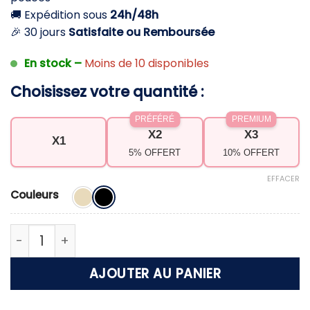
🚚 Expédition sous
24h/48h
🎉 30 jours
Satisfaite ou Remboursée
En stock –
Moins de 10 disponibles
Choisissez votre quantité :
PRÉFÉRÉ
PREMIUM
X2
X3
X1
5% OFFERT
10% OFFERT
EFFACER
Couleurs
quantité de Sac à dos femme en nylon noir – sty
AJOUTER AU PANIER