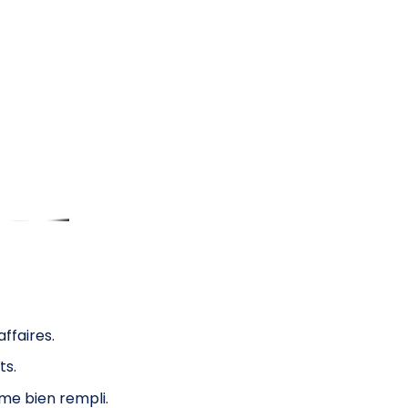
ffaires.
ts.
me bien rempli.