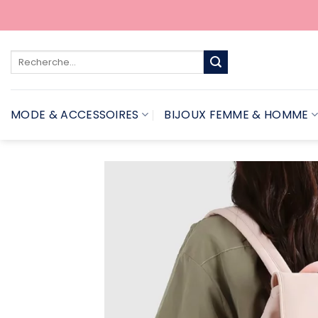
Passer
au
contenu
Recherche
pour :
MODE & ACCESSOIRES
BIJOUX FEMME & HOMME