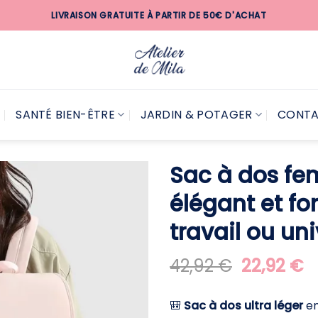
LIVRAISON GRATUITE À PARTIR DE 50€ D'ACHAT
SANTÉ BIEN-ÊTRE
JARDIN & POTAGER
CONT
Sac à dos fe
élégant et fo
travail ou uni
Le
L
42,92
€
22,92
€
prix
pr
initial
a
🎒
Sac à dos ultra léger
e
était :
es