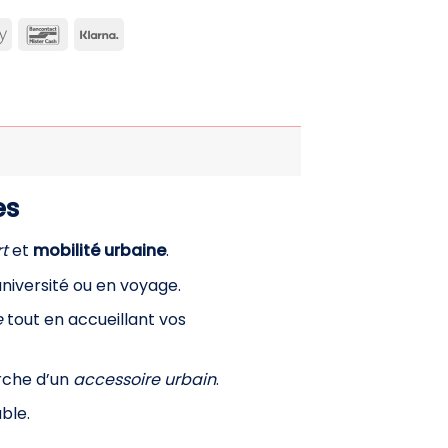
can
Apple
Bancontact
Klarna
ss
Pay
es
t
et
mobilité urbaine
.
’université ou en voyage.
e
tout en accueillant vos
rche d’un
accessoire urbain
.
ble.