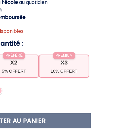
l’
école
au quotidien
2,92 €.
h
emboursée
isponibles
antité :
PRÉFÉRÉ
PREMIUM
X2
X3
5% OFFERT
10% OFFERT
femme nylon léger – élégant et fonctionnel pour
TER AU PANIER