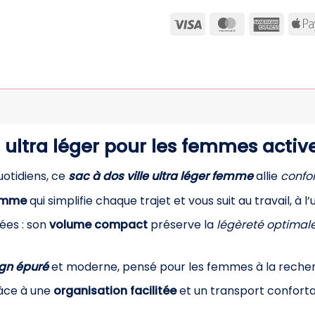
Visa
MasterCard
Ameri
Expre
e ultra léger pour les femmes activ
otidiens, ce
sac à dos ville ultra léger femme
allie
confor
femme
qui simplifie chaque trajet et vous suit au travail, à l
ées : son
volume compact
préserve la
légèreté optimal
gn épuré
et moderne, pensé pour les femmes à la reche
râce à une
organisation facilitée
et un transport conforta