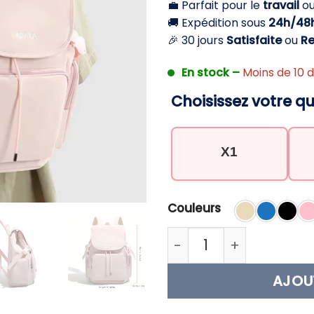
💼 Parfait pour le
travail
ou 
42,92 €.
2
🚚 Expédition sous
24h/48
🎉 30 jours
Satisfaite
ou
R
En stock –
Moins de 10 d
Choisissez votre qu
X1
Couleurs
quantité de Sac à dos 
AJOU