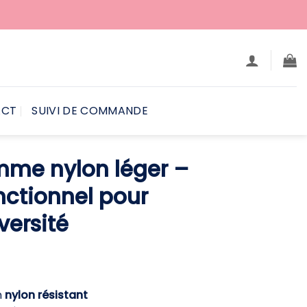
ACT
SUIVI DE COMMANDE
mme nylon léger –
nctionnel pour
versité
e
ix
ctuel
n
nylon résistant
t :