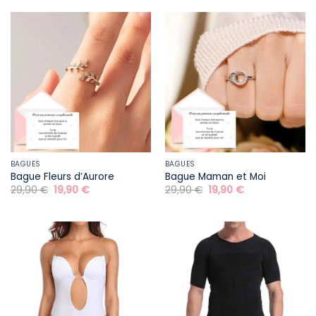
29,90 €.
19,90 €.
était :
est :
24,90 €.
14,90 €.
BAGUES
BAGUES
Bague Fleurs d’Aurore
Bague Maman et Moi
Le
Le
Le
Le
29,90
€
19,90
€
29,90
€
19,90
€
prix
prix
prix
prix
initial
actuel
initial
actuel
était :
est :
était :
est :
29,90 €.
19,90 €.
29,90 €.
19,90 €.