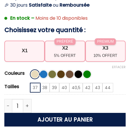
🎉 30 jours
Satisfaite
ou
Remboursée
En stock –
Moins de 10 disponibles
Choisissez votre quantité :
PRÉFÉRÉ
PREMIUM
X2
X3
X1
5% OFFERT
10% OFFERT
EFFACER
Couleurs
Tailles
37
38
39
40
40,5
42
43
44
quantité de Sandales décontractées à bride ajus
AJOUTER AU PANIER