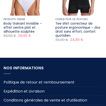
PRODUITS FEMME
CORRECTEUR DE POSTURE
Body Gainant Invisible –
Tee shirt correcteur de
effet ventre plat et
posture ergonomique – dos
silhouette sculptée
droit sans effort, confort
quotidien
Le
Le
59,90
€
29,90
€
prix
prix
Le
Le
34,90
€
24,90
€
initial
actuel
prix
prix
était :
est :
initial
actuel
59,90 €.
29,90 €.
était :
est :
34,90 €.
24,90 €.
NOS INFORMATIONS
Politique de retour et remboursement
Expédition et Livraison
Conditions générales de vente et d’utilisation