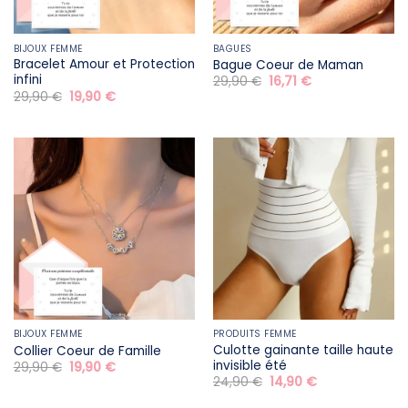
BIJOUX FEMME
BAGUES
Bracelet Amour et Protection
Bague Coeur de Maman
infini
Le
Le
29,90
€
16,71
€
prix
prix
Le
Le
29,90
€
19,90
€
initial
actuel
prix
prix
était :
est :
initial
actuel
29,90 €.
16,71 €.
était :
est :
29,90 €.
19,90 €.
BIJOUX FEMME
PRODUITS FEMME
Culotte gainante taille haute
Collier Coeur de Famille
invisible été
Le
Le
29,90
€
19,90
€
prix
prix
Le
Le
24,90
€
14,90
€
initial
actuel
prix
prix
était :
est :
initial
actuel