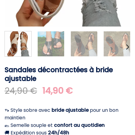
Sandales décontractées à bride
ajustable
Le
Le
24,90
€
14,90
€
prix
prix
initial
actuel
👡 Style sobre avec
bride ajustable
pour un bon
était :
est :
maintien
24,90 €.
14,90 €.
🥿 Semelle souple et
confort au quotidien
🚚 Expédition sous
24h/48h