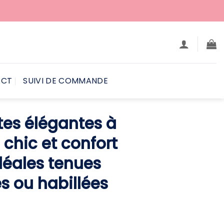
ACT
SUIVI DE COMMANDE
tes élégantes à
 chic et confort
Idéales tenues
s ou habillées
e
ix