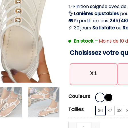
initial
a
✨ Finition soignée avec de 
était :
es
👌
Lanières ajustables
pou
29,90 €.
19
🚚 Expédition sous
24h/48
🎉 30 jours
Satisfaite
ou
R
En stock –
Moins de 10 d
Choisissez votre qu
X1
Couleurs
Tailles
36
37
38
quantité de Sandales p