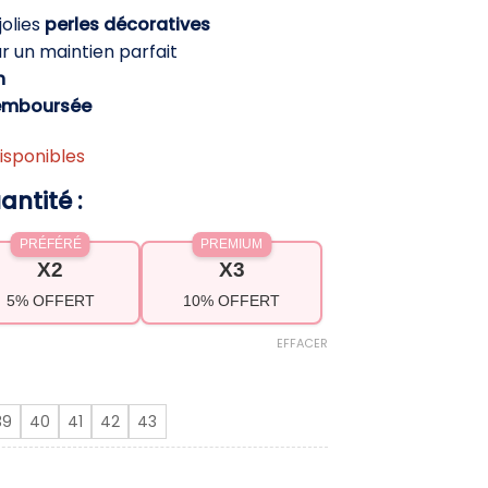
ctuel
jolies
perles décoratives
t :
r un maintien parfait
,90 €.
h
emboursée
isponibles
antité :
PRÉFÉRÉ
PREMIUM
X2
X3
5% OFFERT
10% OFFERT
EFFACER
39
40
41
42
43
lates élégantes à perles – Style chic et confor