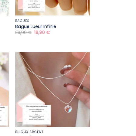
BAGUES
Bague Lueur Infinie
Le
Le
29,90
€
19,90
€
prix
prix
initial
actuel
était :
est :
29,90 €.
19,90 €.
BIJOUX ARGENT