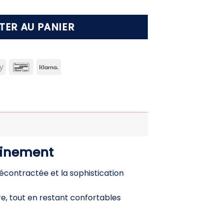
TER AU PANIER
can
Apple
Bancontact
Klarna
ss
Pay
ffinement
écontractée et la sophistication
re, tout en restant confortables