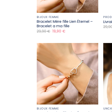
BIJOUX FEMME
PROD
Bracelet Mère fille​ Lien Éternel –
Livr
Bracelet a ma fille
29,9
Le
Le
29,90
€
19,90
€
prix
prix
initial
actuel
était :
est :
29,90 €.
19,90 €.
BIJOUX FEMME
UNCA