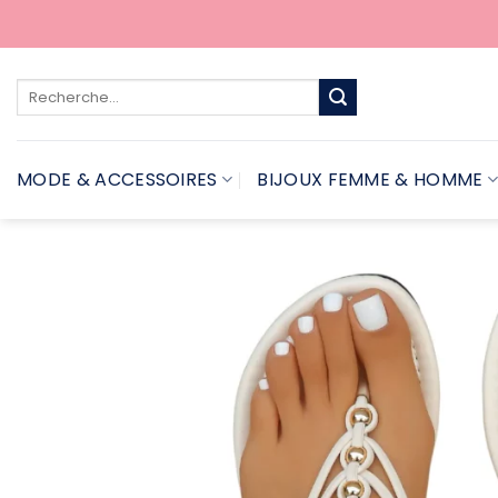
Passer
au
contenu
Recherche
pour :
MODE & ACCESSOIRES
BIJOUX FEMME & HOMME