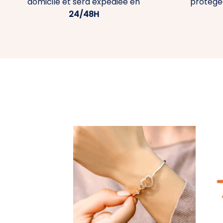
domicile et sera expédiée en
protégé
24/48H