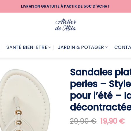
LIVRAISON GRATUITE À PARTIR DE 50€ D'ACHAT
SANTÉ BIEN-ÊTRE
JARDIN & POTAGER
CONT
Sandales pla
perles – Style
pour l’été – 
décontractée
Le
L
29,90
€
19,90
€
prix
pr