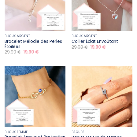
BIJOUX ARGENT
BIJOUX ARGENT
Bracelet Mélodie des Perles
Collier Éclat Envoûtant
Étoilées
Le
Le
29,90
€
19,90
€
prix
prix
Le
Le
29,90
€
19,90
€
initial
actuel
prix
prix
était :
est :
initial
actuel
29,90 €.
19,90 €.
était :
est :
29,90 €.
19,90 €.
BIJOUX FEMME
BAGUES