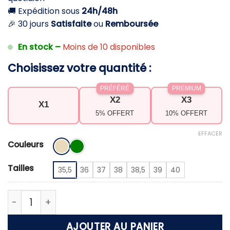
🚚 Expédition sous
24h/48h
🎉 30 jours
Satisfaite
ou
Remboursée
En stock –
Moins de 10 disponibles
Choisissez votre quantité :
PRÉFÉRÉ
PREMIUM
X2
X3
X1
5% OFFERT
10% OFFERT
EFFACER
Couleurs
Tailles
35,5
36
37
38
38,5
39
40
quantité de Sandales plates femme lanières croisé
AJOUTER AU PANIER