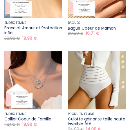
BIJOUX FEMME
BAGUES
Bracelet Amour et Protection
Bague Coeur de Maman
infini
Le
Le
29,90
€
16,71
€
prix
prix
Le
Le
29,90
€
19,90
€
initial
actuel
prix
prix
était :
est :
initial
actuel
29,90 €.
16,71 €.
était :
est :
29,90 €.
19,90 €.
BIJOUX FEMME
PRODUITS FEMME
Culotte gainante taille haute
Collier Coeur de Famille
invisible été
Le
Le
29,90
€
19,90
€
prix
prix
Le
Le
24,90
€
14,90
€