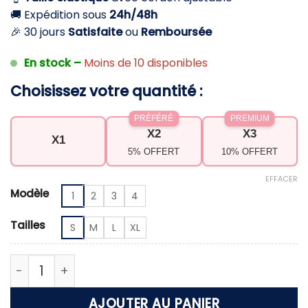
🚚 Expédition sous
24h/48h
🎉 30 jours
Satisfaite
ou
Remboursée
En stock –
Moins de 10 disponibles
Choisissez votre quantité :
PRÉFÉRÉ
PREMIUM
X2
X3
X1
5% OFFERT
10% OFFERT
EFFACER
Modèle
1
2
3
4
Tailles
S
M
L
XL
quantité de Short de bain femme – Confort lége
AJOUTER AU PANIER