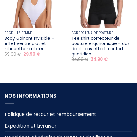
PRODUITS FEMME
CORRECTEUR DE POSTURE
Body Gainant Invisible –
Tee shirt correcteur de
effet ventre plat et
posture ergonomique – dos
silhouette sculptée
droit sans effort, confort
quotidien
Le
Le
59,90
€
29,90
€
prix
prix
Le
Le
34,90
€
24,90
€
initial
actuel
prix
prix
était :
est :
initial
actuel
59,90 €.
29,90 €.
était :
est :
34,90 €.
24,90 €.
NOS INFORMATIONS
Politique de retour et remboursement
Expédition et Livraison