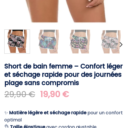
Short de bain femme – Confort léger
et séchage rapide pour des journées
plage sans compromis
Le
Le
29,90
€
19,90
€
prix
prix
initial
actuel
✨
Matière légère et séchage rapide
pour un confort
était :
est :
optimal
29,90 €.
19,90 €.
👌
Taille élastique
avec cordon ajustable