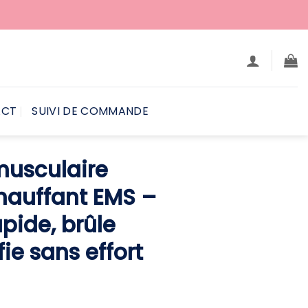
ACT
SUIVI DE COMMANDE
musculaire
hauffant EMS –
apide, brûle
fie sans effort
Le
prix