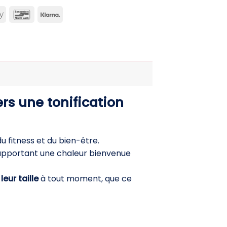
can
Apple
Bancontact
Klarna
ss
Pay
s une tonification
u fitness et du bien-être.
apportant une chaleur bienvenue
leur taille
à tout moment, que ce