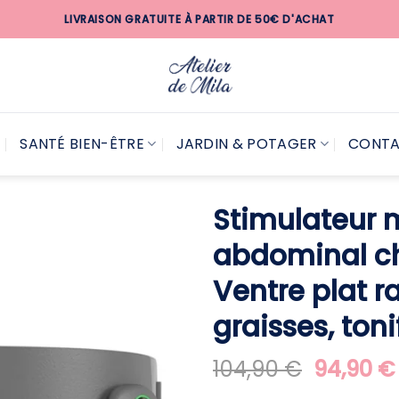
LIVRAISON GRATUITE À PARTIR DE 50€ D'ACHAT
SANTÉ BIEN-ÊTRE
JARDIN & POTAGER
CONT
Stimulateur 
abdominal c
Ventre plat r
graisses, toni
Le
104,90
€
94,90
€
prix