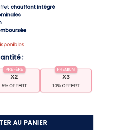
actuel
effet
chauffant intégré
est :
ominales
.
94,90 €.
h
emboursée
isponibles
antité :
PRÉFÉRÉ
PREMIUM
X2
X3
5% OFFERT
10% OFFERT
r musculaire abdominal chauffant EMS – Ventre p
TER AU PANIER