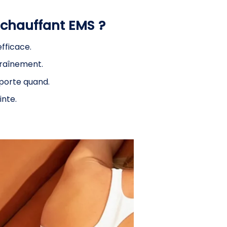
 chauffant EMS ?
fficace.
traînement.
porte quand.
inte.