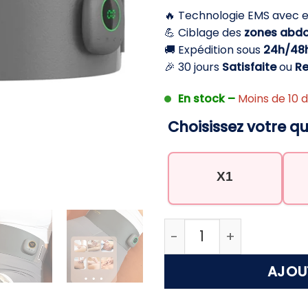
initial
🔥 Technologie EMS avec 
était :
💪 Ciblage des
zones abd
104,90 €
🚚 Expédition sous
24h/48
🎉 30 jours
Satisfaite
ou
R
En stock –
Moins de 10 d
Choisissez votre qu
X1
quantité de Stimulateu
AJOU