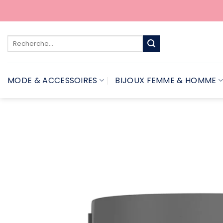
Passer
au
contenu
Recherche
pour :
MODE & ACCESSOIRES
BIJOUX FEMME & HOMME