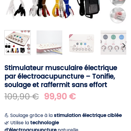
Stimulateur musculaire électrique
par électroacupuncture – Tonifie,
soulage et raffermit sans effort
Le
Le
109,90
€
99,90
€
prix
prix
initial
actuel
💪 Soulage grâce à la
stimulation électrique ciblée
était :
est :
🌿 Utilise la
technologie
109,90 €.
99,90 €.
d’électroacupuncture
naturelle