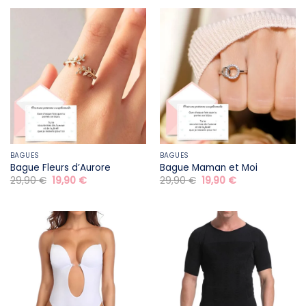
29,90 €.
19,90 €.
était :
est :
24,90 €.
14,90 €.
BAGUES
BAGUES
Bague Fleurs d’Aurore
Bague Maman et Moi
Le
Le
Le
Le
29,90
€
19,90
€
29,90
€
19,90
€
prix
prix
prix
prix
initial
actuel
initial
actuel
était :
est :
était :
est :
29,90 €.
19,90 €.
29,90 €.
19,90 €.