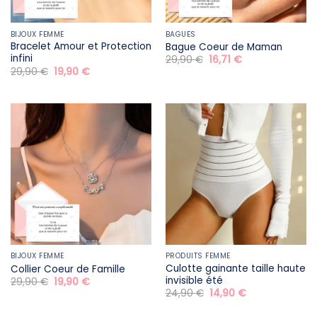
BIJOUX FEMME
BAGUES
Bracelet Amour et Protection
Bague Coeur de Maman
infini
Le
Le
29,90
€
16,71
€
prix
prix
Le
Le
29,90
€
19,90
€
initial
actuel
prix
prix
était :
est :
initial
actuel
29,90 €.
16,71 €.
était :
est :
29,90 €.
19,90 €.
BIJOUX FEMME
PRODUITS FEMME
Culotte gainante taille haute
Collier Coeur de Famille
invisible été
Le
Le
29,90
€
19,90
€
prix
prix
Le
Le
24,90
€
14,90
€
initial
actuel
prix
prix
était :
est :
initial
actuel