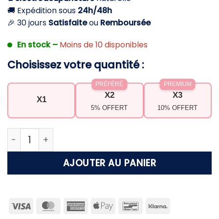
🚚 Expédition sous
24h/48h
🎉 30 jours
Satisfaite
ou
Remboursée
En stock –
Moins de 10 disponibles
Choisissez votre quantité :
PRÉFÉRÉ
PREMIUM
X2
X3
X1
5% OFFERT
10% OFFERT
quantité de Stimulateur musculaire électrique par
AJOUTER AU PANIER
Visa
MasterCard
American
Apple
Bancontact
Klarna
Express
Pay