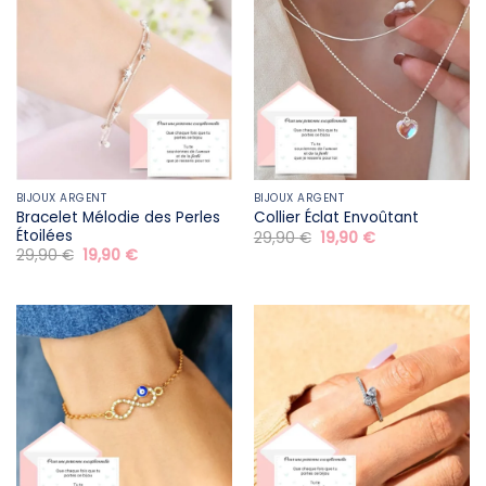
BIJOUX ARGENT
BIJOUX ARGENT
Bracelet Mélodie des Perles
Collier Éclat Envoûtant
Étoilées
Le
Le
29,90
€
19,90
€
prix
prix
Le
Le
29,90
€
19,90
€
initial
actuel
prix
prix
était :
est :
initial
actuel
29,90 €.
19,90 €.
était :
est :
29,90 €.
19,90 €.