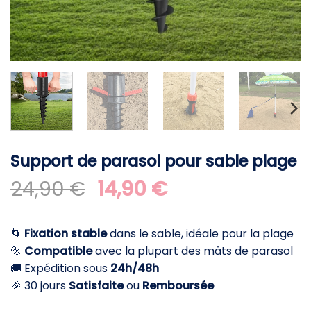
Support de parasol pour sable plage
Le
Le
24,90
€
14,90
€
prix
prix
initial
actuel
🌀
Fixation stable
dans le sable, idéale pour la plage
était :
est :
🔩
Compatible
avec la plupart des mâts de parasol
24,90 €.
14,90 €.
🚚 Expédition sous
24h/48h
🎉 30 jours
Satisfaite
ou
Remboursée