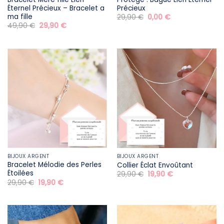
Éternel Précieux – Bracelet a
Précieux
ma fille
Le
Le
29,90
€
0,00
€
prix
prix
Le
Le
49,90
€
29,90
€
initial
actuel
prix
prix
était :
est :
initial
actuel
29,90 €.
0,00 €.
était :
est :
49,90 €.
29,90 €.
BIJOUX ARGENT
BIJOUX ARGENT
Bracelet Mélodie des Perles
Collier Éclat Envoûtant
Étoilées
Le
Le
29,90
€
19,90
€
prix
prix
Le
Le
29,90
€
19,90
€
initial
actuel
prix
prix
était :
est :
initial
actuel
29,90 €.
19,90 €.
était :
est :
29,90 €.
19,90 €.