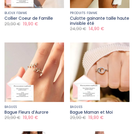
BIJOUX FEMME
PRODUITS FEMME
Culotte gainante taille haute
Collier Coeur de Famille
invisible été
Le
Le
29,90
€
19,90
€
prix
prix
Le
Le
24,90
€
14,90
€
initial
actuel
prix
prix
était :
est :
initial
actuel
29,90 €.
19,90 €.
était :
est :
24,90 €.
14,90 €.
BAGUES
BAGUES
Bague Fleurs d’Aurore
Bague Maman et Moi
Le
Le
Le
Le
29,90
€
19,90
€
29,90
€
19,90
€
prix
prix
prix
prix
initial
actuel
initial
actuel
était :
est :
était :
est :
29,90 €.
19,90 €.
29,90 €.
19,90 €.