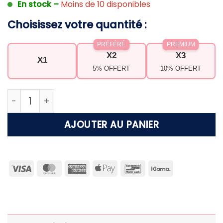
En stock –
Moins de 10 disponibles
Choisissez votre quantité :
PRÉFÉRÉ
PREMIUM
X2
X3
X1
5% OFFERT
10% OFFERT
quantité de Support de parasol pour sable plage
AJOUTER AU PANIER
Visa
MasterCard
American
Apple
Bancontact
Klarna
Express
Pay