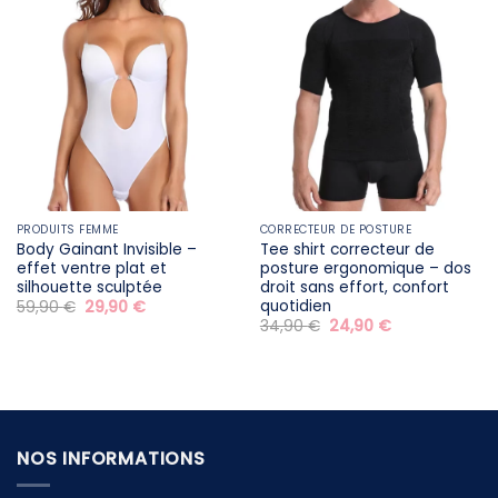
PRODUITS FEMME
CORRECTEUR DE POSTURE
Body Gainant Invisible –
Tee shirt correcteur de
effet ventre plat et
posture ergonomique – dos
silhouette sculptée
droit sans effort, confort
quotidien
Le
Le
59,90
€
29,90
€
prix
prix
Le
Le
34,90
€
24,90
€
initial
actuel
prix
prix
était :
est :
initial
actuel
59,90 €.
29,90 €.
était :
est :
34,90 €.
24,90 €.
NOS INFORMATIONS