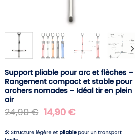
Support pliable pour arc et flèches –
Rangement compact et stable pour
archers nomades – Idéal tir en plein
air
Le
Le
24,90
€
14,90
€
prix
prix
initial
actuel
🛠️ Structure légère et
pliable
pour un transport
était :
est :