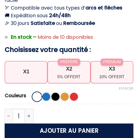
facile
24,90 €.
14,90 €.
🏹 Compatible avec tous types d’
arcs et flèches
🚚 Expédition sous
24h/48h
🎉 30 jours
Satisfaite
ou
Remboursée
En stock –
Moins de 10 disponibles
Choisissez votre quantité :
PRÉFÉRÉ
PREMIUM
X2
X3
X1
5% OFFERT
10% OFFERT
EFFACER
Couleurs
quantité de Support pliable pour arc et flèches 
AJOUTER AU PANIER