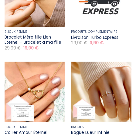
BIJOUX FEMME
PRODUITS COMPLÉMENTAIRE
Bracelet Mère fille​ Lien
Livraison Turbo Express
Éternel – Bracelet a ma fille
Le
Le
29,90
€
3,90
€
prix
prix
Le
Le
29,90
€
19,90
€
initial
actuel
prix
prix
était :
est :
initial
actuel
29,90 €.
3,90 €.
était :
est :
29,90 €.
19,90 €.
BIJOUX FEMME
BAGUES
Collier Amour Éternel
Bague Lueur Infinie