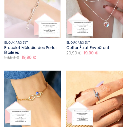
BIJOUX ARGENT
BIJOUX ARGENT
Bracelet Mélodie des Perles
Collier Éclat Envoûtant
Étoilées
Le
Le
29,90
€
19,90
€
prix
prix
Le
Le
29,90
€
19,90
€
initial
actuel
prix
prix
était :
est :
initial
actuel
29,90 €.
19,90 €.
était :
est :
29,90 €.
19,90 €.