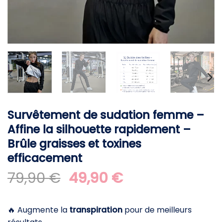
Survêtement de sudation femme –
Affine la silhouette rapidement –
Brûle graisses et toxines
efficacement
Le
Le
79,90
€
49,90
€
prix
prix
initial
actuel
🔥 Augmente la
transpiration
pour de meilleurs
était :
est :