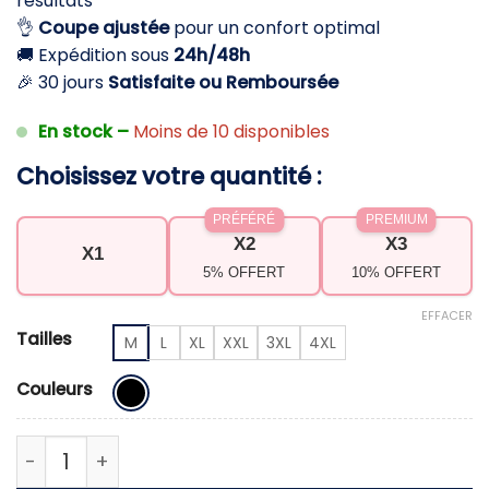
résultats
79,90 €.
49,90 €.
👌
Coupe ajustée
pour un confort optimal
🚚 Expédition sous
24h/48h
🎉 30 jours
Satisfaite ou Remboursée
En stock –
Moins de 10 disponibles
Choisissez votre quantité :
PRÉFÉRÉ
PREMIUM
X2
X3
X1
5% OFFERT
10% OFFERT
EFFACER
Tailles
M
L
XL
XXL
3XL
4XL
Couleurs
quantité de Survêtement de sudation femme – Aff