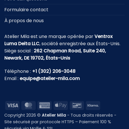
Formulaire contact
À propos de nous
Atelier Mila est une marque opérée par
Ventrox
Luma Delta LLC
, société enregistrée aux États-Unis.
Siège social :
262 Chapman Road, Suite 240,
Newark, DE 19702, États-Unis
Téléphone :
+1 (302) 206-3048
Email :
equipe@atelier-mila.com
Visa
MasterCard
American
Apple
Bancontact
Klarna
Express
Pay
Copyright 2026 ©
Atelier Mila
- Tous droits réservés -
Site sécurisé par protocole HTTPS – Paiement 100 %
sécurisé via Mollie & SSL