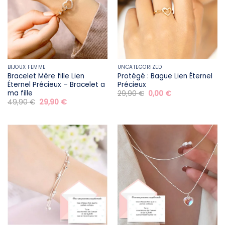
BIJOUX FEMME
UNCATEGORIZED
Bracelet Mère fille​ Lien
Protégé : Bague Lien Éternel
Éternel Précieux – Bracelet a
Précieux
ma fille
Le
Le
29,90
€
0,00
€
prix
prix
Le
Le
49,90
€
29,90
€
initial
actuel
prix
prix
était :
est :
initial
actuel
29,90 €.
0,00 €.
était :
est :
49,90 €.
29,90 €.