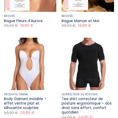
BAGUES
BAGUES
Bague Fleurs d’Aurore
Bague Maman et Moi
Le
Le
Le
Le
29,90
€
19,90
€
29,90
€
19,90
€
prix
prix
prix
prix
initial
actuel
initial
actuel
était :
est :
était :
est :
29,90 €.
19,90 €.
29,90 €.
19,90 €.
PRODUITS FEMME
CORRECTEUR DE POSTURE
Body Gainant Invisible –
Tee shirt correcteur de
effet ventre plat et
posture ergonomique – dos
silhouette sculptée
droit sans effort, confort
quotidien
Le
Le
59,90
€
29,90
€
prix
prix
Le
Le
34,90
€
24,90
€