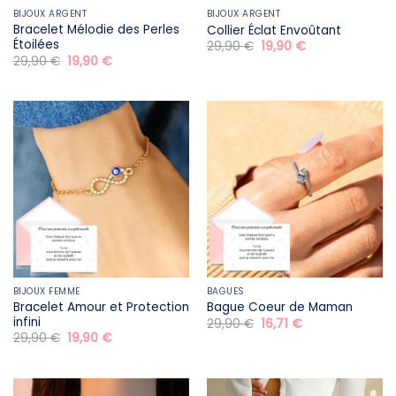
BIJOUX ARGENT
BIJOUX ARGENT
Bracelet Mélodie des Perles
Collier Éclat Envoûtant
Étoilées
Le
Le
29,90
€
19,90
€
prix
prix
Le
Le
29,90
€
19,90
€
initial
actuel
prix
prix
était :
est :
initial
actuel
29,90 €.
19,90 €.
était :
est :
29,90 €.
19,90 €.
BIJOUX FEMME
BAGUES
Bracelet Amour et Protection
Bague Coeur de Maman
infini
Le
Le
29,90
€
16,71
€
prix
prix
Le
Le
29,90
€
19,90
€
initial
actuel
prix
prix
était :
est :
initial
actuel
29,90 €.
16,71 €.
était :
est :
29,90 €.
19,90 €.