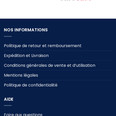
initial
actuel
prix
prix
était :
est :
initial
actuel
59,90 €.
29,90 €.
était :
est :
34,90 €.
24,90 €.
NOS INFORMATIONS
Politique de retour et remboursement
Expédition et Livraison
Conditions générales de vente et d’utilisation
Mentions légales
Politique de confidentialité
AIDE
Foire aux questions