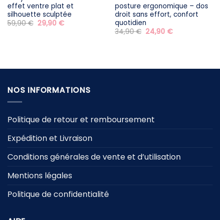
effet ventre plat et
posture ergonomique – dos
silhouette sculptée
droit sans effort, confort
quotidien
Le
Le
59,90
€
29,90
€
prix
prix
Le
Le
34,90
€
24,90
€
initial
actuel
prix
prix
était :
est :
initial
actuel
59,90 €.
29,90 €.
était :
est :
34,90 €.
24,90 €.
NOS INFORMATIONS
Politique de retour et remboursement
Expédition et Livraison
Conditions générales de vente et d’utilisation
Mentions légales
Politique de confidentialité