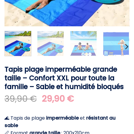
Tapis plage imperméable grande
taille – Confort XXL pour toute la
famille – Sable et humidité bloqués
Le
Le
39,90
€
29,90
€
prix
prix
initial
actuel
🌊 Tapis de plage
imperméable
et
résistant au
était :
est :
sable
39,90 €.
29,90 €.
📏 Format
grande taille
: 200x210cm