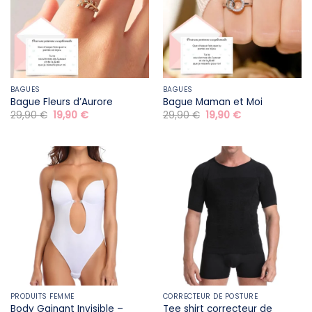
BAGUES
BAGUES
Bague Fleurs d’Aurore
Bague Maman et Moi
Le
Le
Le
Le
29,90
€
19,90
€
29,90
€
19,90
€
prix
prix
prix
prix
initial
actuel
initial
actuel
était :
est :
était :
est :
29,90 €.
19,90 €.
29,90 €.
19,90 €.
PRODUITS FEMME
CORRECTEUR DE POSTURE
Body Gainant Invisible –
Tee shirt correcteur de