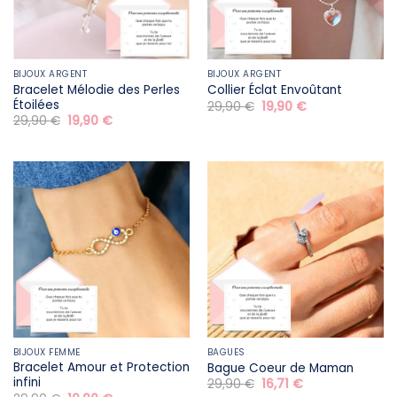
BIJOUX ARGENT
BIJOUX ARGENT
Bracelet Mélodie des Perles
Collier Éclat Envoûtant
Étoilées
Le
Le
29,90
€
19,90
€
prix
prix
Le
Le
29,90
€
19,90
€
initial
actuel
prix
prix
était :
est :
initial
actuel
29,90 €.
19,90 €.
était :
est :
29,90 €.
19,90 €.
BIJOUX FEMME
BAGUES
Bracelet Amour et Protection
Bague Coeur de Maman
infini
Le
Le
29,90
€
16,71
€
prix
prix