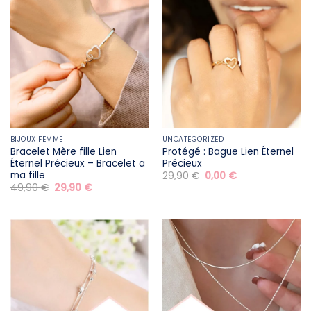
BIJOUX FEMME
UNCATEGORIZED
Bracelet Mère fille​ Lien
Protégé : Bague Lien Éternel
Éternel Précieux – Bracelet a
Précieux
ma fille
Le
Le
29,90
€
0,00
€
prix
prix
Le
Le
49,90
€
29,90
€
initial
actuel
prix
prix
était :
est :
initial
actuel
29,90 €.
0,00 €.
était :
est :
49,90 €.
29,90 €.