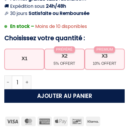
🚚 Expédition sous
24h/48h
🎉 30 jours
Satisfaite ou Remboursée
En stock –
Moins de 10 disponibles
Choisissez votre quantité :
PRÉFÉRÉ
PREMIUM
X2
X3
X1
5% OFFERT
10% OFFERT
quantité de Tapis plage imperméable grande taill
AJOUTER AU PANIER
Visa
MasterCard
American
Apple
Bancontact
Klarna
Express
Pay