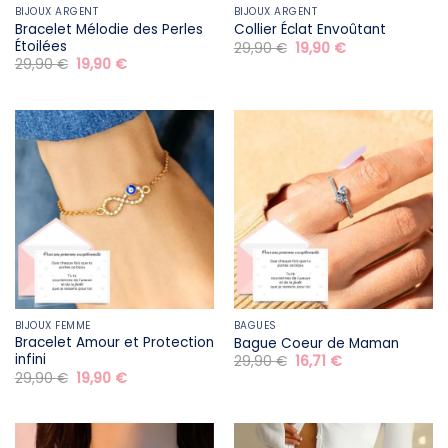
BIJOUX ARGENT
BIJOUX ARGENT
Bracelet Mélodie des Perles
Collier Éclat Envoûtant
Étoilées
Le
Le
29,90
€
19,90
€
prix
prix
Le
Le
29,90
€
19,90
€
initial
actuel
prix
prix
était :
est :
initial
actuel
29,90 €.
19,90 €.
était :
est :
29,90 €.
19,90 €.
BIJOUX FEMME
BAGUES
Bracelet Amour et Protection
Bague Coeur de Maman
infini
Le
Le
29,90
€
16,71
€
prix
prix
Le
Le
29,90
€
19,90
€
initial
actuel
prix
prix
était :
est :
initial
actuel
29,90 €.
16,71 €.
était :
est :
29,90 €.
19,90 €.