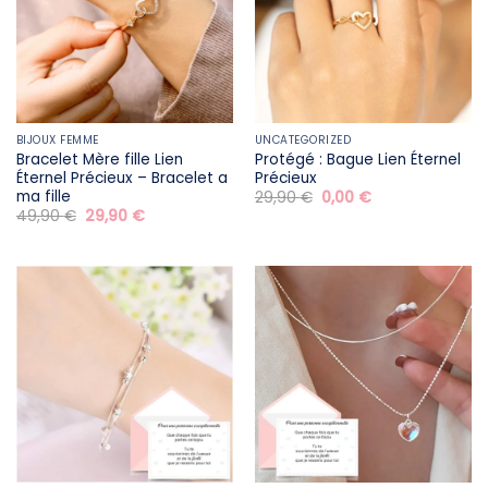
BIJOUX FEMME
UNCATEGORIZED
Bracelet Mère fille​ Lien
Protégé : Bague Lien Éternel
Éternel Précieux – Bracelet a
Précieux
ma fille
Le
Le
29,90
€
0,00
€
prix
prix
Le
Le
49,90
€
29,90
€
initial
actuel
prix
prix
était :
est :
initial
actuel
29,90 €.
0,00 €.
était :
est :
49,90 €.
29,90 €.