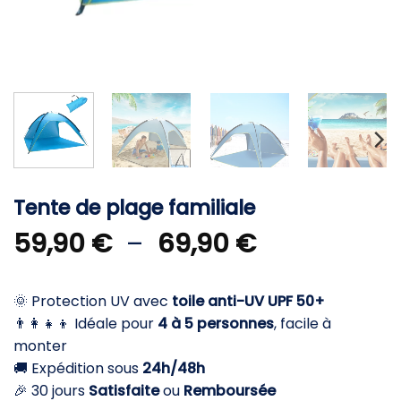
Tente de plage familiale
Plage
59,90
€
–
69,90
€
de
prix :
🌞 Protection UV avec
toile anti-UV UPF 50+
59,90 €
👨‍👩‍👧‍👦 Idéale pour
4 à 5 personnes
, facile à
à
monter
69,90 €
🚚 Expédition sous
24h/48h
🎉 30 jours
Satisfaite
ou
Remboursée