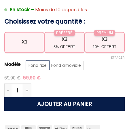
En stock –
Moins de 10 disponibles
Choisissez votre quantité :
PRÉFÉRÉ
PREMIUM
X2
X3
X1
5% OFFERT
10% OFFERT
EFFACER
Modèle
Fond fixe
Fond amovible
Le
Le
69,90
€
59,90
€
prix
prix
initial
actuel
quantité de Tente de plage familiale
était :
est :
69,90 €.
59,90 €.
AJOUTER AU PANIER
Visa
MasterCard
American
Apple
Bancontact
Klarna