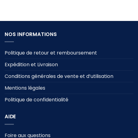
initial
actuel
prix
prix
était :
est :
initial
actuel
59,90 €.
29,90 €.
était :
est :
34,90 €.
24,90 €.
NOS INFORMATIONS
Politique de retour et remboursement
Expédition et Livraison
Conditions générales de vente et d’utilisation
Mentions légales
Politique de confidentialité
AIDE
Foire aux questions