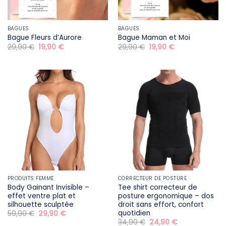
BAGUES
BAGUES
Bague Fleurs d’Aurore
Bague Maman et Moi
Le
Le
Le
Le
29,90
€
19,90
€
29,90
€
19,90
€
prix
prix
prix
prix
initial
actuel
initial
actuel
était :
est :
était :
est :
29,90 €.
19,90 €.
29,90 €.
19,90 €.
PRODUITS FEMME
CORRECTEUR DE POSTURE
Body Gainant Invisible –
Tee shirt correcteur de
effet ventre plat et
posture ergonomique – dos
silhouette sculptée
droit sans effort, confort
quotidien
Le
Le
59,90
€
29,90
€
prix
prix
Le
Le
34,90
€
24,90
€