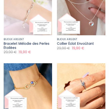
BIJOUX ARGENT
BIJOUX ARGENT
Bracelet Mélodie des Perles
Collier Éclat Envoûtant
Étoilées
Le
Le
29,90
€
19,90
€
prix
prix
Le
Le
29,90
€
19,90
€
initial
actuel
prix
prix
était :
est :
initial
actuel
29,90 €.
19,90 €.
était :
est :
29,90 €.
19,90 €.