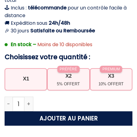
total
49,90 €.
39,90 €.
🕹️ Inclus :
télécommande
pour un contrôle facile à
distance
🚚 Expédition sous
24h/48h
🎉 30 jours
Satisfaite ou Remboursée
En stock –
Moins de 10 disponibles
Choisissez votre quantité :
PRÉFÉRÉ
PREMIUM
X2
X3
X1
5% OFFERT
10% OFFERT
quantité de Ventilateur plafond silencieux téléc
AJOUTER AU PANIER