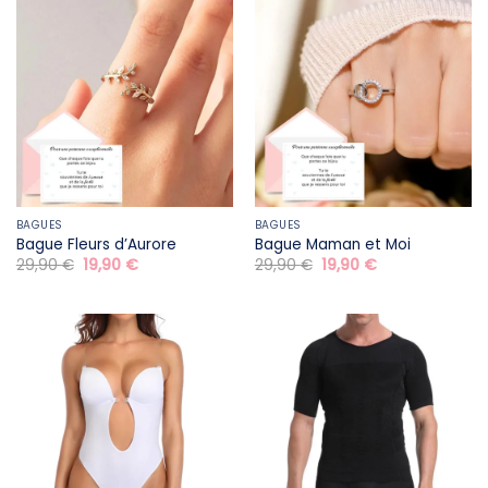
BAGUES
BAGUES
Bague Fleurs d’Aurore
Bague Maman et Moi
Le
Le
Le
Le
29,90
€
19,90
€
29,90
€
19,90
€
prix
prix
prix
prix
initial
actuel
initial
actuel
était :
est :
était :
est :
29,90 €.
19,90 €.
29,90 €.
19,90 €.