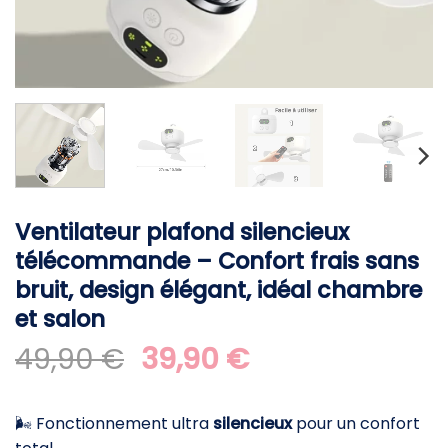
Ventilateur plafond silencieux
télécommande – Confort frais sans
bruit, design élégant, idéal chambre
et salon
Le
Le
49,90
€
39,90
€
prix
prix
initial
actuel
🌬️ Fonctionnement ultra
silencieux
pour un confort
était :
est :